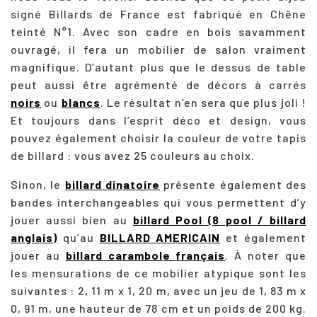
signé Billards de France est fabriqué en Chêne
teinté N°1. Avec son cadre en bois savamment
ouvragé, il fera un mobilier de salon vraiment
magnifique. D’autant plus que le dessus de table
peut aussi être agrémenté de décors à carrés
noirs
ou
blancs
. Le résultat n’en sera que plus joli !
Et toujours dans l’esprit déco et design, vous
pouvez également choisir la couleur de votre tapis
de billard : vous avez 25 couleurs au choix.
Sinon, le
billard dinatoire
présente également des
bandes interchangeables qui vous permettent d’y
jouer aussi bien au
billard Pool (8 pool / billard
anglais)
qu’au
BILLARD AMERICAIN
et également
jouer au
billard carambole français
. À noter que
les mensurations de ce mobilier atypique sont les
suivantes : 2, 11 m x 1, 20 m, avec un jeu de 1, 83 m x
0, 91 m, une hauteur de 78 cm et un poids de 200 kg.