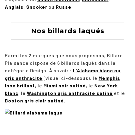
Anglais
,
Snooker
ou
Russe
.
Nos billards laqués
Parmi les 2 marques que nous proposons, Billard
Plaisance dispose de 6 billards laqués dans la
catégorie Design. À savoir :
L'Alabama blanc ou
gris anthracite
(visuel ci-dessous), le
Memphis
Inox brillant
, le
Miami noir satiné
, le
New York
blanc
, le
Washington gris anthracite satiné
et le
Boston gris clair satiné
.