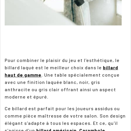
Cat
:
Co
jo
au
bil
et
au
ba
?
Pour combiner le plaisir du jeu et l'esthétique, le
billard laqué est le meilleur choix dans le
billard
haut de gamme
. Une table spécialement conçue
avec une finition laquée blanc, noir, gris
anthracite ou gris clair offrant ainsi un aspect
moderne et épuré.
Ce billard est parfait pour les joueurs assidus ou
comme pièce maîtresse de votre salon. Son design
élégant s'adapte à tous les espaces. Et ce, qu'il
s'agisse d'un
billard américain
,
Carambole
,