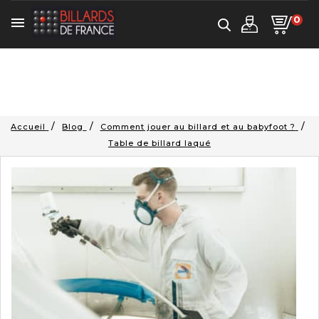
0

Accueil
Blog
Comment jouer au billard et au babyfoot ?
Table de billard laqué
P
le
:
10
T
d
b
l
-