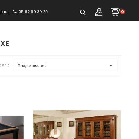
tact
05 62 69 30 20
0
phone
UXE

par :
Prix, croissant