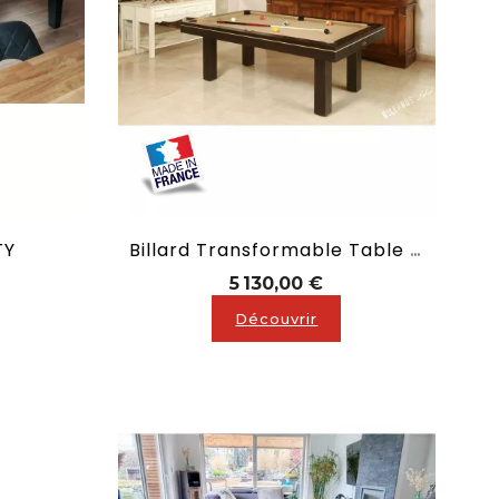
TY
Billard Transformable Table : Soho
ix
Prix
5 130,00 €
Découvrir