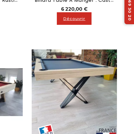
05 62 69 30 20
Billard Transformable : Rustic Lafuge
Billard Table À Manger : Castel Lafuge
ix
Prix
6 220,00 €
Découvrir