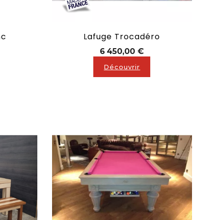
nc
Lafuge Trocadéro
ix
Prix
6 450,00 €
Découvrir