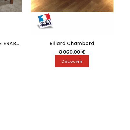
Billard Chambord
Billard Table HARMONIE ERABLE 100% Massif
x
Prix
8 060,00 €
Découvrir