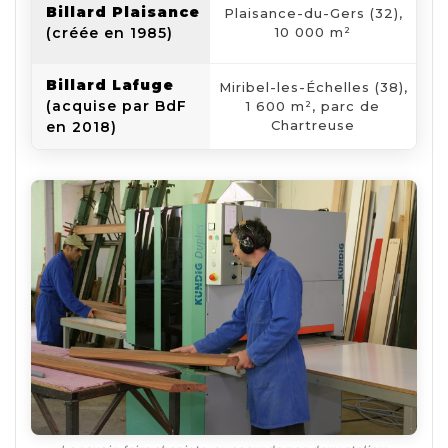
B
Billard Plaisance
Plaisance-du-Gers (32),
fr
(créée en 1985)
10 000 m²
Billard Lafuge
Miribel-les-Échelles (38),
B
(acquise par BdF
1 600 m², parc de
Chartreuse
en 2018)