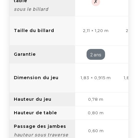
table
✗
sous le billard
Taille du billard
2,11 × 1,20 m
2,11 ×
Garantie
2 ans
2 
Dimension du jeu
1,83 × 0,915 m
1,83 ×
Hauteur du jeu
0,78 m
0,
Hauteur de table
0,80 m
0,
Passage des jambes
0,60 m
0,
hauteur sous traverse