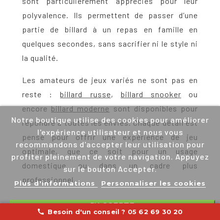
sont particulièrement appréciés pour leur
polyvalence. Ils permettent de passer d’une
partie de
billard
à un repas en famille en
quelques secondes, sans sacrifier ni le style ni
la qualité.
Les amateurs de jeux variés ne sont pas en
reste :
billard russe
,
billard snooker
ou
encore
billard moderne
sont disponibles pour
Notre boutique utilise des cookies pour améliorer
répondre à toutes les envies. Chaque détail est
l'expérience utilisateur et nous vous
pensé pour offrir une expérience de jeu
recommandons d'accepter leur utilisation pour
optimale, que ce soit pour un usage
profiter pleinement de votre navigation. Appuyez
domestique ou dans un cadre plus
sur le bouton Accepter.
professionnel.
Plus d'informations
Personnaliser les cookies
J'ACCEPTE
Un savoir-faire français

Besoin d'un conseil ? 05 62 69 30 20