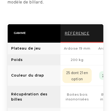
modèle de billard.
RÉFÉRENCE
DE
GAMME
Plateau de jeu
Ardoise 19 mm
Ardois
Poids
200 kg
22
25 dont 21 en
Couleur du drap
25 in
option
Récupération des
Boites bois
Boite
billes
insonorisées
inson