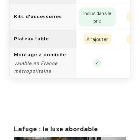
Inclus dans le
Kits d'accessoires
À ra
prix
Plateau table
À rajouter
À ra
Montage à domicile
✓
valable en France
métropolitaine
Lafuge : le luxe abordable