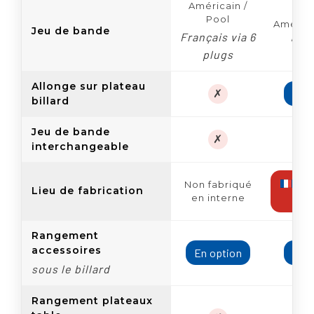
Américain /
Pool
América
Jeu de bande
Français via 6
/ Fr
plugs
Allonge sur plateau
✗
En o
billard
Jeu de bande
✗
interchangeable
Fab
Non fabriqué
Lieu de fabrication
en interne
fran
Rangement
accessoires
En option
En o
sous le billard
Rangement plateaux