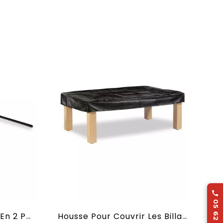

Rallonge Ou Extension En 2 Parties
Housse Pour Couvrir Les Billards En 2,10 M