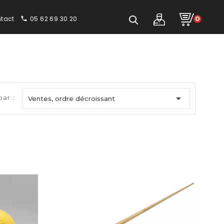
tact
05 62 69 30 20
0
phone

par :
Ventes, ordre décroissant