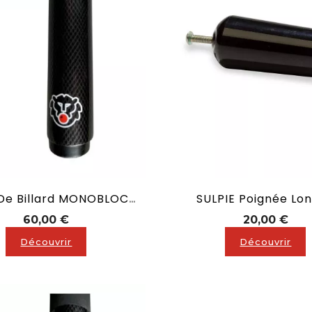
SULPIE Poignée Lo
Queue De Billard MONOBLOC En Fibre De Verre En 120 Cm
Prix
Prix
60,00 €
20,00 €
Découvrir
Découvrir