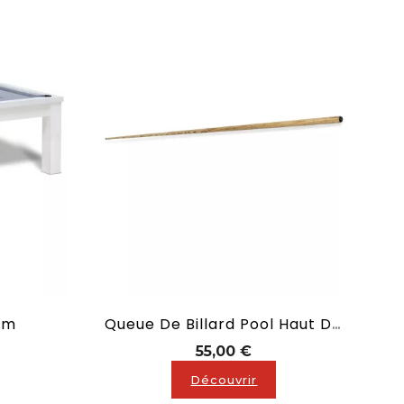
ium
Queue De Billard Pool Haut De Gamme En Frene En 1,40 M
x
Prix
55,00 €
Découvrir