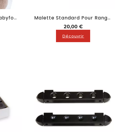
10 Balles En Liège De Babyfoot De Couleur Naturelle
Malette Standard Pour Ranger 1 Queue De Billard En 2 Parties
Prix
20,00 €
Découvrir