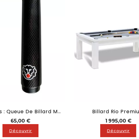
Billard Rio Prem
140 Cms : Queue De Billard MONOBLOC En Fibre De Verre
Prix
Pri
65,00 €
1 995,00 €
Découvrir
Découvrir