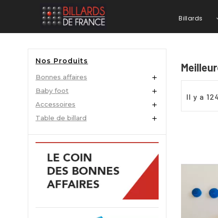
Billards
Nos Produits
Meilleu
Bonnes affaires

Baby foot

Il y a 1
Accessoires

Table de billard
