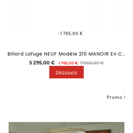
-1 765,00 €
Billard Lafuge NEUF Modèle 210 MANOIR En Chêne Massif
Prix
Prix
5 295,00 €
7 060,00 €
-1 765,00 €
de
Découvrir
base
Promo !