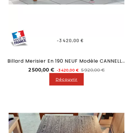
-3 420,00 €
Billard Merisier En 190 NEUF Modèle CANNELLE Gamme Prestige
Prix
Prix
2 500,00 €
5 920,00 €
-3 420,00 €
de
Découvrir
base