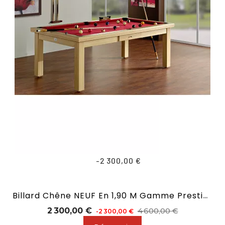
-2 300,00 €
Billard Chêne NEUF En 1,90 M Gamme Prestige
Prix
Prix
2 300,00 €
4 600,00 €
-2 300,00 €
de