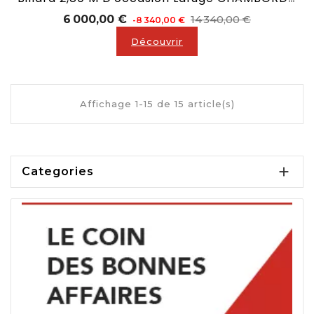
Prix
Prix
6 000,00 €
14 340,00 €
-8 340,00 €
de
Découvrir
base
Affichage 1-15 de 15 article(s)

Categories
Découvrez aussi :
les cartes cadeaux
personnalisées à offrir !