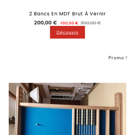
2 Bancs En MDF Brut À Vernir
Prix
Prix
200,00 €
300,00 €
-100,00 €
de
Découvrir
base
Promo !