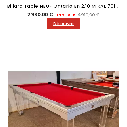
Billard Table NEUF Ontario En 2,10 M RAL 7015 Gamme Design
Prix
Prix
2 990,00 €
4 910,00 €
-1 920,00 €
de
Découvrir
base