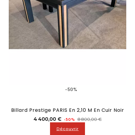
-50%
Billard Prestige PARIS En 2,10 M En Cuir Noir
Prix
Prix
4 400,00 €
8 800,00 €
-50%
de
Découvrir
base