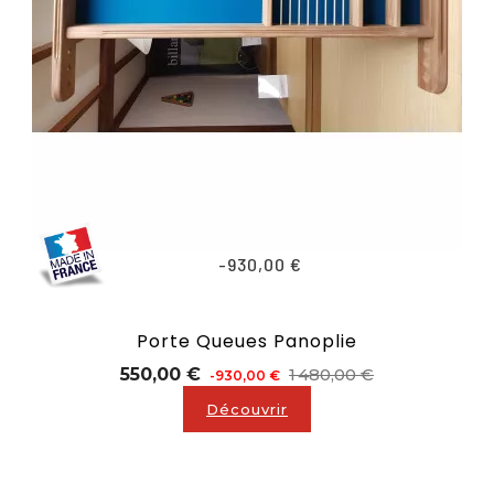
-930,00 €
Porte Queues Panoplie
Prix
Prix
550,00 €
1 480,00 €
-930,00 €
de
Découvrir
base