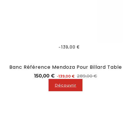
-139,00 €
Banc Référence Mendoza Pour Billard Table
Prix
Prix
150,00 €
289,00 €
-139,00 €
de
Découvrir
base