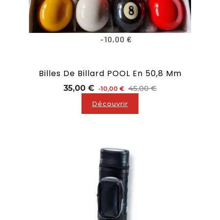
-10,00 €
Billes De Billard POOL En 50,8 Mm
Prix
Prix
35,00 €
45,00 €
-10,00 €
de
Découvrir
base