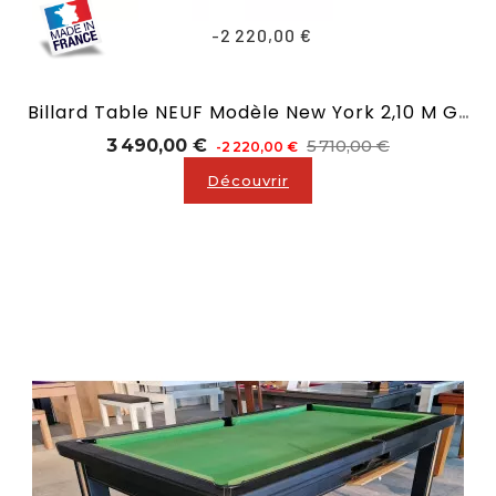
-2 220,00 €
Billard Table NEUF Modèle New York 2,10 M Gamme Design
Prix
Prix
3 490,00 €
5 710,00 €
-2 220,00 €
de
Découvrir
base