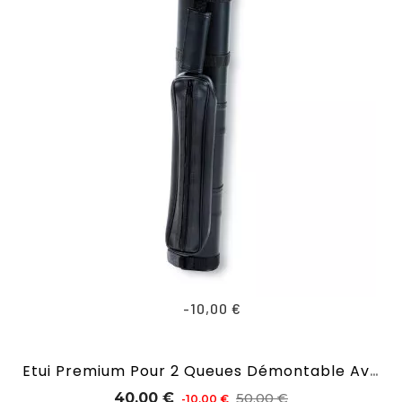
-10,00 €
Etui Premium Pour 2 Queues Démontable Avec Bandoulière Et 2 Poches
Prix
Prix
40,00 €
50,00 €
-10,00 €