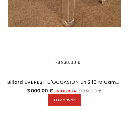
-6 930,00 €
Billard EVEREST D'OCCASION En 2,10 M Gamme Prestige
Prix
Prix
3 000,00 €
9 930,00 €
-6 930,00 €
de
Découvrir
base