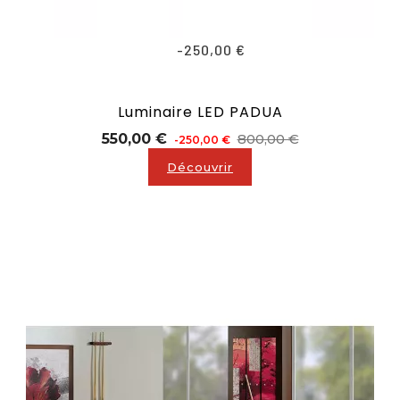
-250,00 €
Luminaire LED PADUA
Prix
Prix
550,00 €
800,00 €
-250,00 €
de
Découvrir
base