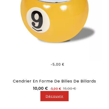
-5,00 €
Cendrier En Forme De Billes De Billards
Prix
Prix
10,00 €
15,00 €
-5,00 €
de
Découvrir
base