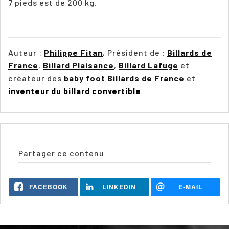
7 pieds est de 200 kg.
Auteur :
Philippe Fitan
, Président de :
Billards de
France
,
Billard Plaisance
,
Billard Lafuge
et
créateur des
baby foot Billards de France
et
inventeur du billard convertible
Partager ce contenu
FACEBOOK
LINKEDIN
E-MAIL