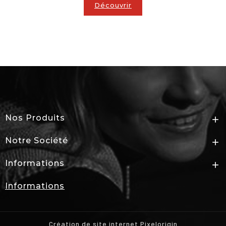
Découvrir
Nos Produits

Notre Société

Informations

Informations
Création de site internet Pixelorigin