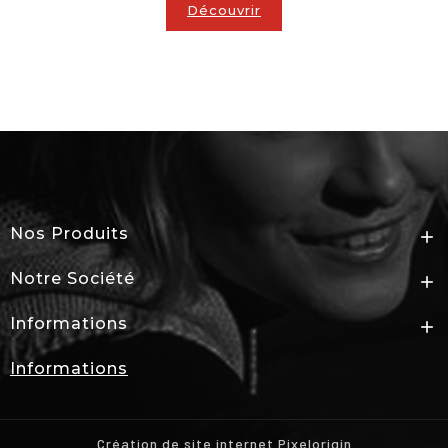
Découvrir
Nos Produits

Notre Société

Informations

Informations
Création de site internet Pixelorigin