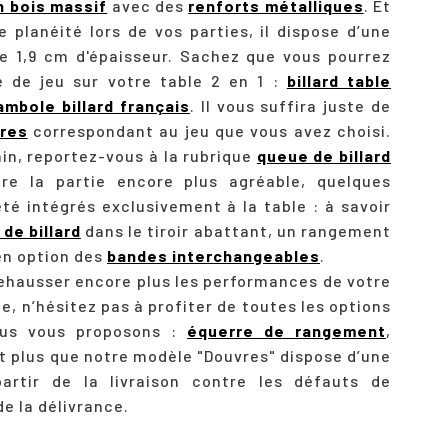
en bois massif
avec des
renforts métalliques
. Et
 planéité lors de vos parties, il dispose d’une
e 1,9 cm d'épaisseur. Sachez que vous pourrez
 de jeu sur votre table 2 en 1 :
billard table
ambole billard français
. Il vous suffira juste de
res
correspondant au jeu que vous avez choisi.
in, reportez-vous à la rubrique
queue de billard
dre la partie encore plus agréable, quelques
té intégrés exclusivement à la table : à savoir
de billard
dans le tiroir abattant, un rangement
en option des
bandes interchangeables
.
rehausser encore plus les performances de votre
e, n’hésitez pas à profiter de toutes les options
ous vous proposons :
équerre de rangement
,
t plus que notre modèle "Douvres" dispose d’une
artir de la livraison contre les défauts de
de la délivrance.