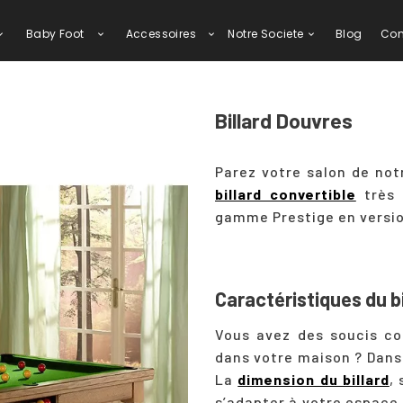
Baby Foot
Accessoires
Notre Societe
Blog
Con
Billard Douvres
Parez votre salon de not
billard convertible
très 
gamme Prestige en version
Caractéristiques du bi
Vous avez des soucis co
dans votre maison ? Dans 
La
dimension du billard
,
s’adapter à votre espace.