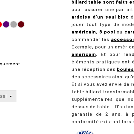
billard table sont faits 
pour assurer une parfaite
ardoise d'un seul bloc
d
jouer tout type de mode
-
15-
Purple
Gris
Bordeaux
pis
Tapis
Strachan
Strachan
Strachan
américain
,
8 pool
ou
car
de
777
777
777
commander les
accessoi
lard
billard
Exemple, pour un américa
eu
Rouge
américain
. Et pour ren
ol
Pool
éléments pratiques ont é
niquement
une réception des
boules 
des accessoires ainsi qu'
Et si vous avez envie de 
table billard transformabl
supplémentaires que n
dessus de table… D’autan
garantie de 2 ans, à p
conformité existant lors 