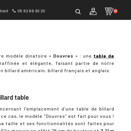
tact
05 62 69 30 20
0
phone
re modèle dinatoire «
Douvres
» : une
table de
raffinée et élégante, faisant partie de notre
 billard américain, billard français et anglais.
llard table
ncernant l’emplacement d’une table de billard
ce cas, le modèle "Douvres" est fait pour vous !
 sa taille et ses fonctionnalités sont faites pour
 Elle mesure en effet 78 cm de hauteur et
2,11 m