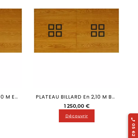
Dessus De Billard En 2,10 M En Chêne Teinté N°1 Avec Allonge Incluse
PLATEAU BILLARD En 2,10 M BOIS Chêne Teinté AVEC ALLONGE ET DÉCORS A CARRÉS NOIR Ou BLANC
x
Prix
1 250,00 €
Découvrir
