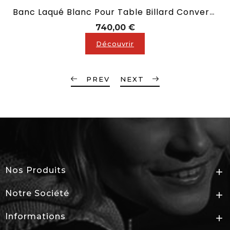
Banc Laqué Blanc Pour Table Billard Convertible En 190 Ou 210 Ou 240
Prix
740,00 €
Découvrir
PREV
NEXT
Nos Produits

Notre Société

Informations
