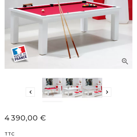



4 390,00 €
TTC