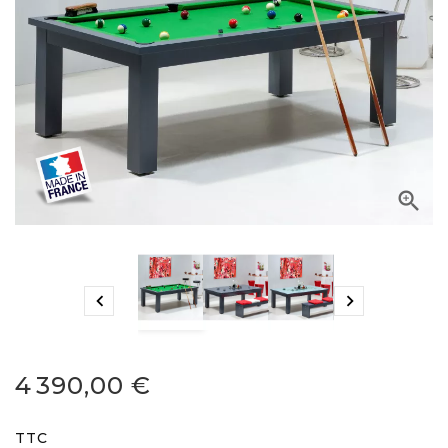



4 390,00 €
TTC