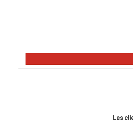
description
Les cli