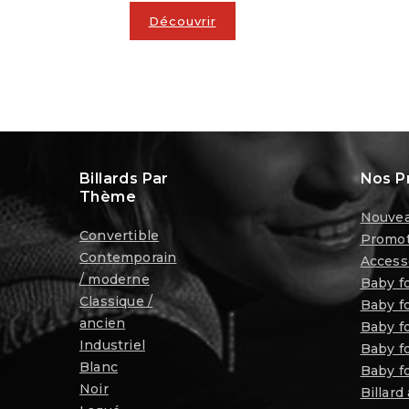
Découvrir
Billards Par
Nos P
Thème
Nouvea
Convertible
Promot
Contemporain
Access
/ moderne
Baby f
Classique /
Baby fo
ancien
Baby f
Industriel
Baby fo
Blanc
Baby fo
Noir
Billard