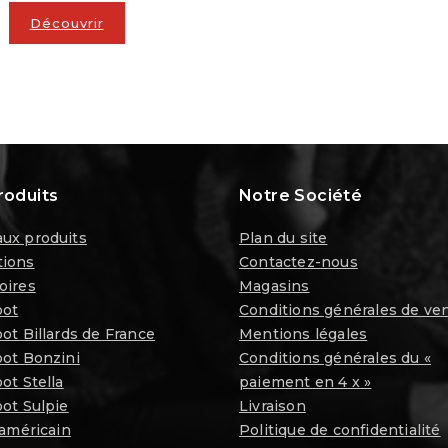
Découvrir
roduits
Notre Société
ux produits
Plan du site
ions
Contactez-nous
oires
Magasins
oot
Conditions générales de ve
ot Billards de France
Mentions légales
oot Bonzini
Conditions générales du «
ot Stella
paiement en 4 x »
ot Sulpie
Livraison
 américain
Politique de confidentialité