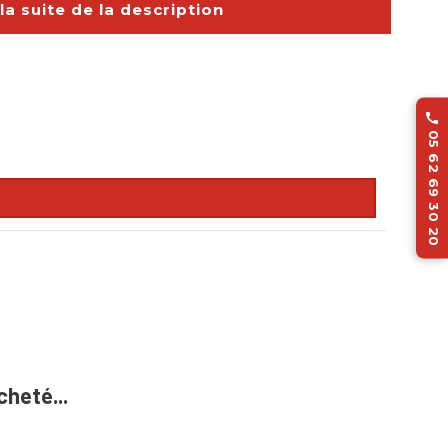
 la suite de la description

05 62 69 30 20
cheté...