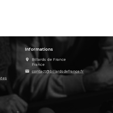
Informations
Billards de France

France

contact@billardsdefrance.fr
ntes