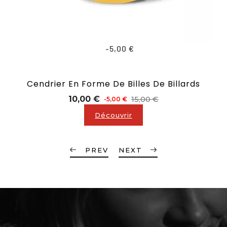
-5,00 €
Cendrier En Forme De Billes De Billards
Prix
Prix
10,00 €
15,00 €
-5,00 €
de
Découvrir
base
PREV
NEXT