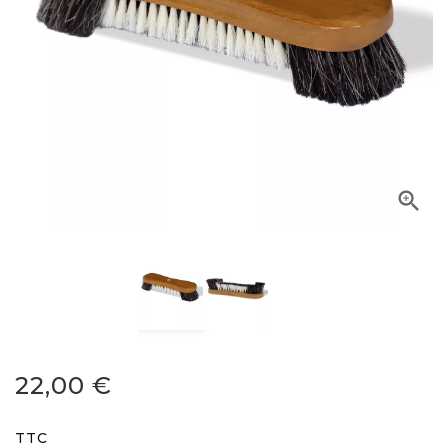

22,00 €
TTC