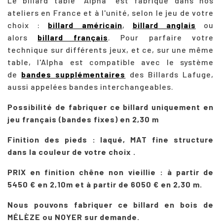
Le billard table "Alpha" est fabriqué dans nos
ateliers en France et à l'unité, selon le jeu de votre
choix :
billard américain
,
billard anglais
ou
alors
billard français
. Pour parfaire votre
technique sur différents jeux, et ce, sur une même
table, l'Alpha est compatible avec le système
de
bandes supplémentaires
des Billards Lafuge,
aussi appelées bandes interchangeables.
Possibilité de fabriquer ce billard uniquement en
jeu français (bandes fixes) en 2,30 m
Finition des pieds : laqué, MAT fine structure
dans la couleur de votre choix .
PRIX en finition chêne non vieillie : à partir de
5450 € en 2,10m et à partir de 6050 € en 2,30 m.
Nous pouvons fabriquer ce billard en bois de
MÉLÈZE ou NOYER sur demande.