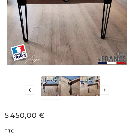



5 450,00 €
TTC