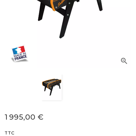

1 995,00 €
TTC