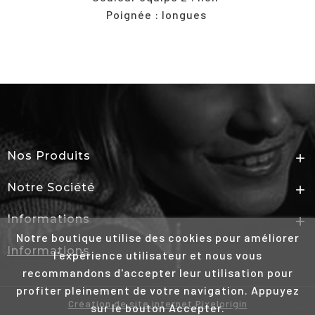
Poignée : longues
Nos Produits

Notre Société

Informations

Notre boutique utilise des cookies pour améliorer
Informations
l'expérience utilisateur et nous vous
recommandons d'accepter leur utilisation pour
profiter pleinement de votre navigation. Appuyez
Création de site internet Pixelorigin
sur le bouton Accepter.