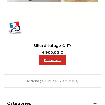
Billard Lafuge CITY
Prix
4 900,00 €
Découvrir
Affichage 1-17 de 17 article(s)
Billard convertible de 3 000 à 5 000 € :

Categories