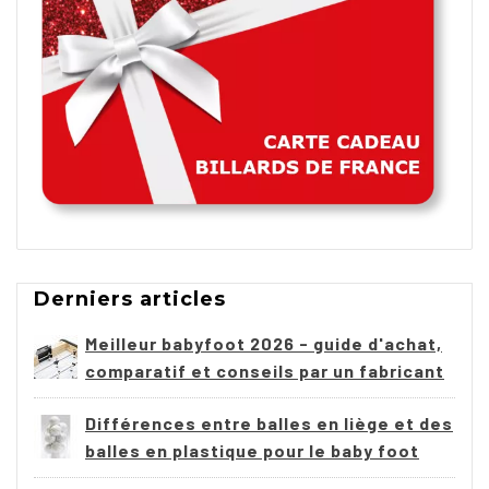
Dimensions et capacité table à manger
Les modèles de cette gamme vont de 2,10 m à 2,60
m de surface de jeu. En mode table à manger, avec
les rallonges de plateau, un billard de 2,10 m
accueille de 8 à 12 couverts. Les dimensions de jeu
plus grandes permettent d'aller au-delà. La
transformation se fait en quelques gestes : le
plateau se retire en deux parties et se range sous
le billard ou sur un support mural.
Derniers articles
Personnalisation
Meilleur babyfoot 2026 - guide d'achat,
Chaque table est fabriquée sur commande dans
comparatif et conseils par un fabricant
nos ateliers français. Vous choisissez :
Différences entre balles en liège et des
La couleur du tapis parmi 25 coloris Simonis
balles en plastique pour le baby foot
La finition bois : laqué (blanc, gris, noir), teinté,