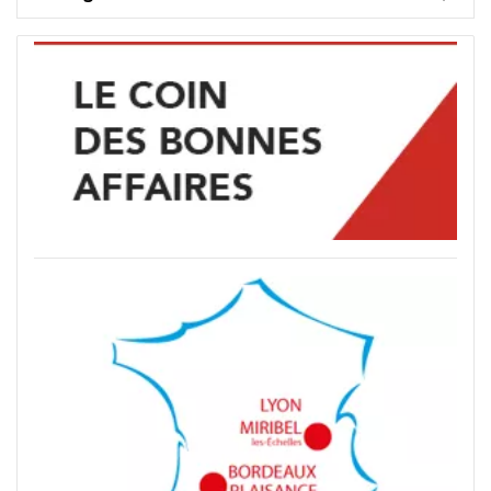
exigence et polyvalence
Les billards convertibles de 3 000 à 5 000 €
représentent le cœur de notre gamme : des tables
fabriquées en France, dans nos ateliers, avec des
matériaux que l'on ne compromet pas. Ardoise des
meilleurs schistes d'Italie, pieds et châssis en bois
massif, tapis Simonis 760 pour le jeu américain ou
Strachan 777 pour le pool anglais: le meilleur du
LIRE LA SUITE
marché dans les deux cas.
Billards de France est
l'inventeur du billard convertible en France depuis
1985.
Zéro SAV depuis plus de 10 ans sur
l'ensemble de notre production.
Ce que vous trouvez dans cette gamme
Ardoise italienne
issue des meilleurs schistes
d'Italie, taillée avec précision