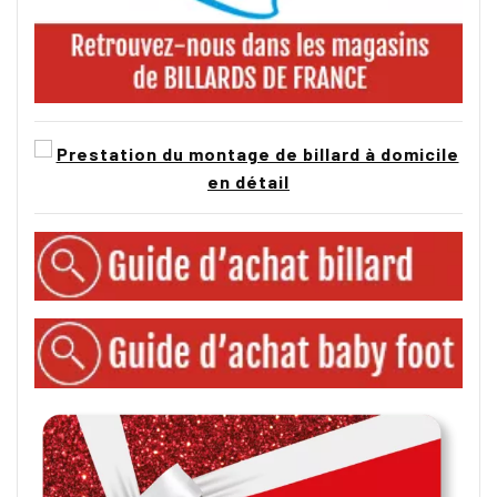
modèles de cette gamme sont fabriqués sur
commande dans nos ateliers français, avec une
personnalisation poussée et des délais qui peuvent
atteindre 16 semaines pour les pièces les plus
complexes.
Pourquoi un billard convertible
prestige ?
Le choix d'un billard convertible prestige répond à
plusieurs motivations qui se cumulent souvent : le
désir d'une pièce d'exception qui marque un projet
d'aménagement, la volonté de ne pas faire de
compromis sur la qualité de fabrication ou les
matériaux, le besoin de cumuler salle à manger et
salle de jeu sans renoncer à l'esthétique haut de
gamme, et l'envie d'investir dans un meuble
durable qui prendra de la valeur. Les techniques de
fabrication françaises, les matériaux nobles, le
savoir-faire artisanal et la garantie longue durée