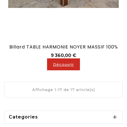
Billard TABLE HARMONIE NOYER MASSIF 100%
Prix
9 360,00 €
Découvrir
Affichage 1-17 de 17 article(s)
Billards convertibles prestige : l'alliance du

Categories
luxe et de la polyvalence