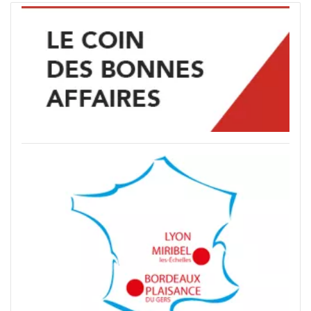
Les
billards convertibles prestige
rassemblent le
meilleur des deux mondes : la qualité de jeu d'un
véritable billard tournoi et l'élégance d'une table à
manger d'exception. Cette sélection regroupe nos
modèles les plus aboutis, à partir de 4 200 euros,
dans des finitions et matériaux que l'on ne trouve
que dans le très haut de gamme — bois précieux,
LIRE LA SUITE
marqueteries, laques miroir, pieds sculptés à la
main, accastillage chromé ou plaqué laiton,
plateaux-tables en marqueterie ou en cuir clouté.
Investir dans un billard convertible prestige, ce
n'est pas seulement acheter un meuble de jeu :
c'est faire entrer chez soi une pièce d'art mobilière
qui structure l'intérieur, devient le centre de
gravité de la pièce où il est installé, et
accompagne plusieurs générations sans jamais
perdre de sa valeur ni de son esthétique. Tous les