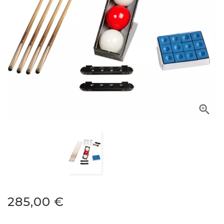

285,00 €