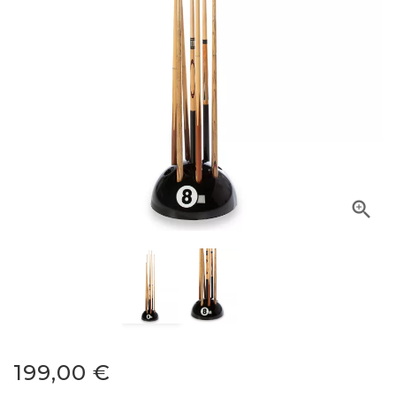

199,00 €