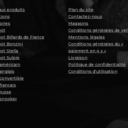
ux produits
Plan du site
ions
Contactez-nous
oires
Magasins
oot
Conditions générales de ve
ot Billards de France
Mentions légales
oot Bonzini
Conditions générales du «
ot Stella
paiement en 4 x »
ot Sulpie
Livraison
 américain
Politique de confidentialité
 anglais
Conditions d'utilisation
 convertible
 français
 russe
 snooker