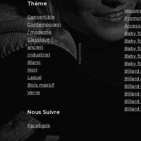
Thème
Nouvea
Convertible
Promot
Contemporain
Access
/ moderne
Baby f
Classique /
Baby fo
ancien
Baby f
Industriel
Baby fo
Blanc
Baby fo
Noir
Billard
Laqué
Billard
Bois massif
Billard
Verre
Billard
Billard
Billard
Nous Suivre
Facebook