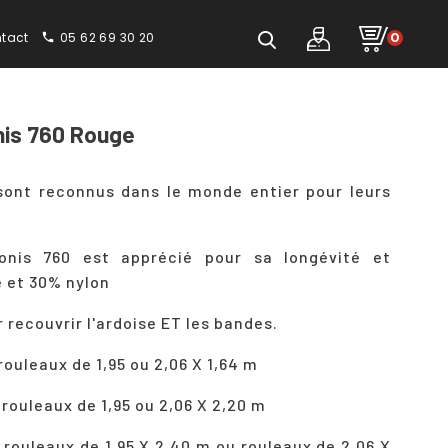
tact
05 62 69 30 20
0
phone
nis 760 Rouge
sont reconnus dans le monde entier pour leurs
onis 760 est apprécié pour sa longévité et
e et 30% nylon
 recouvrir l'ardoise ET les bandes.
rouleaux de 1,95 ou 2,06 X 1,64 m
:
rouleaux de 1,95
ou 2,06 X 2,20 m
:
rouleaux de 1,95
X 2,40 m ou rouleaux de 2,06 X