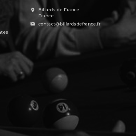
Billards de France

France

contact@billardsdefrance.fr
ntes