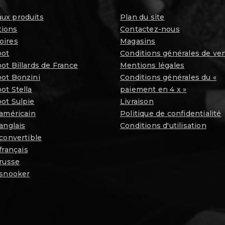
ux produits
Plan du site
ions
Contactez-nous
oires
Magasins
oot
Conditions générales de ve
ot Billards de France
Mentions légales
oot Bonzini
Conditions générales du «
ot Stella
paiement en 4 x »
ot Sulpie
Livraison
 américain
Politique de confidentialité
 anglais
Conditions d'utilisation
 convertible
 français
 russe
 snooker