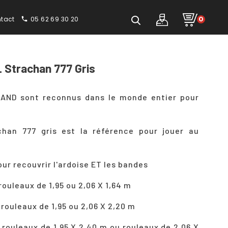
tact
05 62 69 30 20
0
phone
L Strachan 777 Gris
AND sont reconnus dans le monde entier pour
chan 777 gris est la référence pour jouer au
ur recouvrir l'ardoise ET les bandes
rouleaux de 1,95 ou 2,06 X 1,64 m
 rouleaux de 1,95 ou 2,06 X 2,20 m
 rouleaux de 1,95 X 2,40 m ou rouleaux de 2,06 X