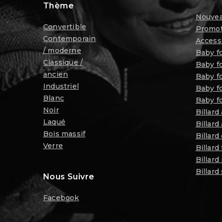
Thème
Nouvea
Convertible
Promot
Contemporain
Access
/ moderne
Baby f
Classique /
Baby fo
ancien
Baby f
Industriel
Baby fo
Blanc
Baby fo
Noir
Billard
Laqué
Billard
Bois massif
Billard
Verre
Billard
Billard
Billard
Nous Suivre
Facebook