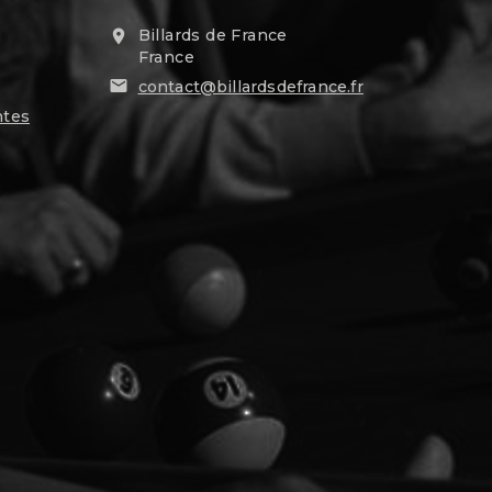
Billards de France

France

contact@billardsdefrance.fr
ntes