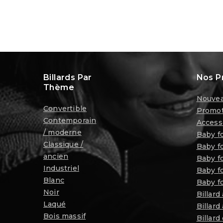
Billards Par
Nos P
Thème
Nouvea
Convertible
Promot
Contemporain
Access
/ moderne
Baby f
Classique /
Baby fo
ancien
Baby f
Industriel
Baby fo
Blanc
Baby fo
Noir
Billard
Laqué
Billard
Bois massif
Billard