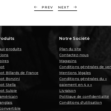
PREV
NEXT
roduits
Notre Société
ux produits
Plan du site
ions
Contactez-nous
oires
Magasins
oot
Conditions générales de ve
ot Billards de France
Mentions légales
oot Bonzini
Conditions générales du «
ot Stella
paiement en 4 x »
ot Sulpie
Livraison
 américain
Politique de confidentialité
 anglais
Conditions d'utilisation
 convertible