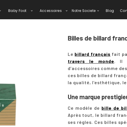
Baby Foot
Accessoires
Notre Societe
Blog
Con
Billes de billard fr
Le
billard français
fait p
travers le monde
. Il
d’accessoires comme des b
ces billes de billard fra
la qualité, l’esthétique, l
Une marque prestigie
Ce modèle de
bille de bi
Après tout, le billard fr
ses règles. Ces billes sp