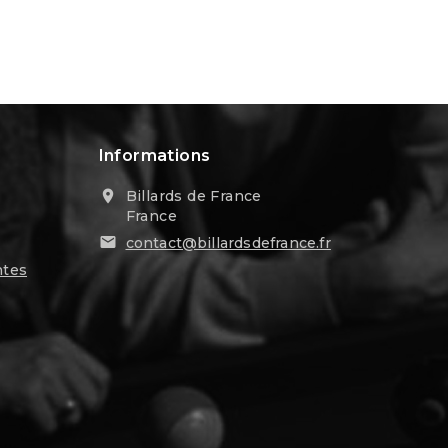
Informations
Billards de France

France

contact@billardsdefrance.fr
ntes