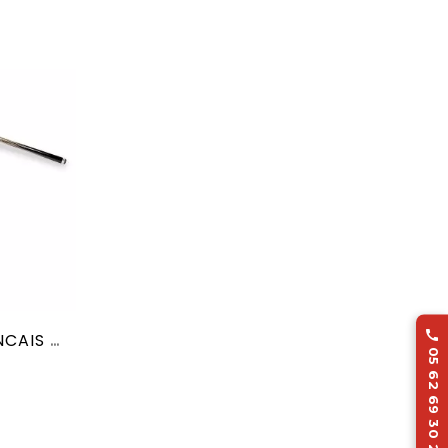

Queues De Billard FRANCAIS Dufferin N° 1 Noire
05 62 69 30 20