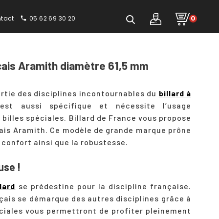
tact
05 62 69 30 20
0
phone
ancais Aramith diamètre 61,5 mm
artie des disciplines incontournables du
billard à
 est aussi spécifique et nécessite l’usage
illes spéciales. Billard de France vous propose
nçais Aramith. Ce modèle de grande marque prône
e confort ainsi que la robustesse.
use !
llard
se prédestine pour la discipline française.
ançais se démarque des autres disciplines grâce à
éciales vous permettront de profiter pleinement