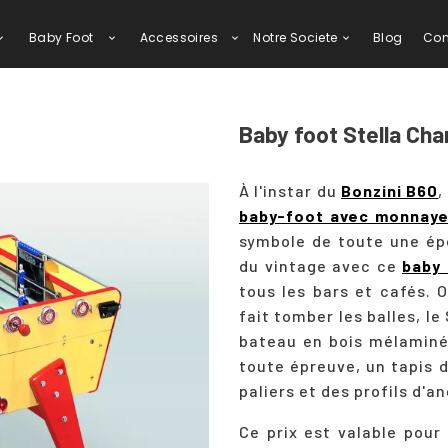
Baby Foot
Accessoires
Notre Societe
Blog
Con
Baby foot Stella Ch
À l'instar du
Bonzini B60
,
baby-foot avec monnaye
symbole de toute une épo
du vintage avec ce
baby 
tous les bars et cafés. 
fait tomber les balles, 
bateau en bois mélaminé,
toute épreuve, un tapis d
paliers et des profils d'a
Ce prix est valable pour