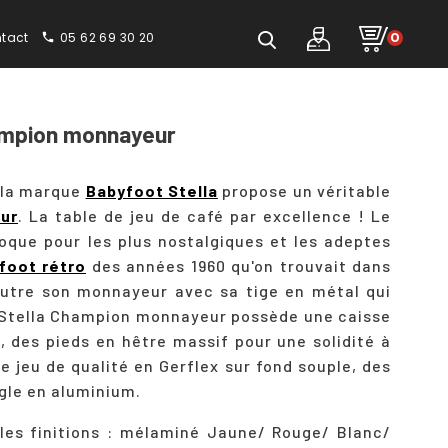
tact
05 62 69 30 20
0
phone
ampion monnayeur
 la marque
Babyfoot Stella
propose un véritable
ur
. La table de jeu de café par excellence ! Le
que pour les plus nostalgiques et les adeptes
foot rétro
des années 1960 qu'on trouvait dans
Outre son monnayeur avec sa tige en métal qui
le Stella Champion monnayeur possède une caisse
 des pieds en hêtre massif pour une solidité à
e jeu de qualité en Gerflex sur fond souple, des
ngle en aluminium.
 les finitions : mélaminé Jaune/ Rouge/ Blanc/