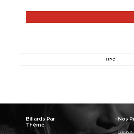
UPC
Billards Par
Nos P
Thème
Nouvea