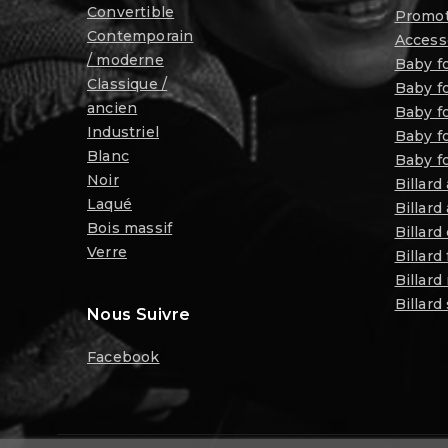
Convertible
Promot
Contemporain
Access
/ moderne
Baby f
Classique /
Baby fo
ancien
Baby f
Industriel
Baby fo
Blanc
Baby fo
Noir
Billard
Laqué
Billard
Bois massif
Billard
Verre
Billard
Billard
Billard
Nous Suivre
Facebook