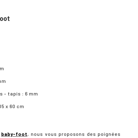
foot
cm
 mm
s - tapis : 6 mm
05 x 60 cm
e
baby-foot
, nous vous proposons des poignées