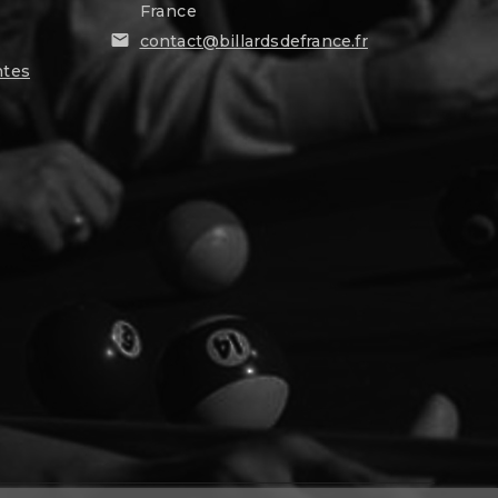
France

contact@billardsdefrance.fr
ntes