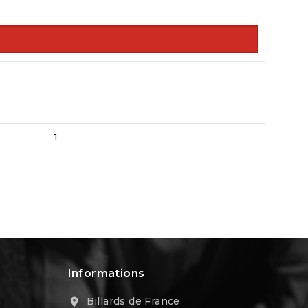
1
Informations
Billards de France
