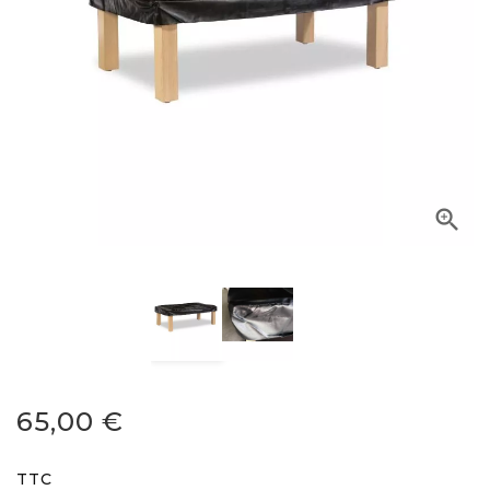

65,00 €
TTC